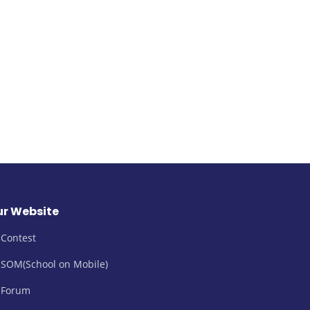
r Website
Contest
SOM(School on Mobile)
Forum