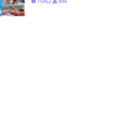
15952
894