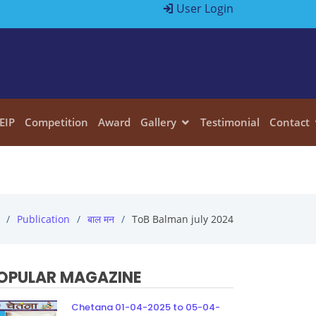
User Login
EIP
Competition
Award
Gallery
Testimonial
Contact
Publication
बाल मन
ToB Balman july 2024
OPULAR MAGAZINE
Chetana 01-04-2025 to 05-04-