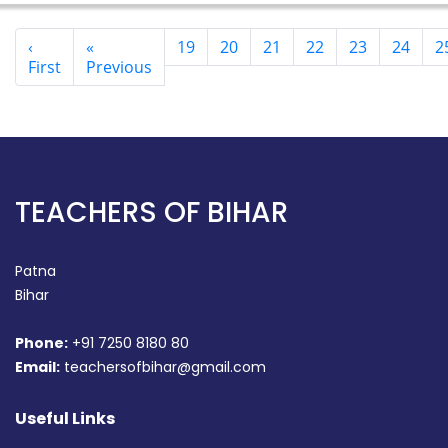
‹
«
19
20
21
22
23
24
2
First
Previous
TEACHERS OF BIHAR
Patna
Bihar
Phone:
+91 7250 8180 80
Email:
teachersofbihar@gmail.com
Useful Links